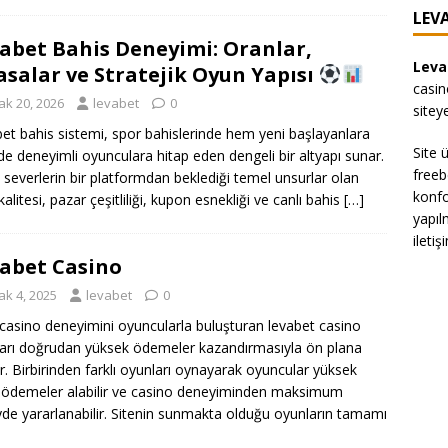
LEV
abet Bahis Deneyimi: Oranlar,
Leva
asalar ve Stratejik Oyun Yapısı
casin
ak 20, 2026
levabet
0
sitey
et bahis sistemi, spor bahislerinde hem yeni başlayanlara
Site 
e deneyimli oyunculara hitap eden dengeli bir altyapı sunar.
freeb
 severlerin bir platformdan beklediği temel unsurlar olan
konfo
alitesi, pazar çeşitliliği, kupon esnekliği ve canlı bahis
[…]
yapıl
ileti
abet Casino
ak 4, 2025
levabet
0
 casino deneyimini oyuncularla buluşturan levabet casino
arı doğrudan yüksek ödemeler kazandırmasıyla ön plana
or. Birbirinden farklı oyunları oynayarak oyuncular yüksek
li ödemeler alabilir ve casino deneyiminden maksimum
de yararlanabilir. Sitenin sunmakta olduğu oyunların tamamı