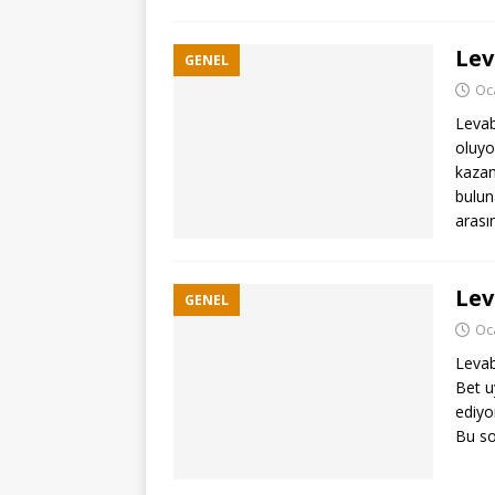
Lev
GENEL
Oc
Levab
oluyo
kazan
bulun
arası
Lev
GENEL
Oc
Levab
Bet u
ediyo
Bu so