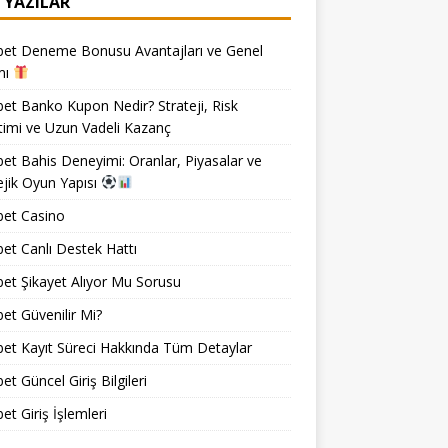
 YAZILAR
bet Deneme Bonusu Avantajları ve Genel
mı
et Banko Kupon Nedir? Strateji, Risk
imi ve Uzun Vadeli Kazanç
et Bahis Deneyimi: Oranlar, Piyasalar ve
ejik Oyun Yapısı
bet Casino
et Canlı Destek Hattı
et Şikayet Alıyor Mu Sorusu
et Güvenilir Mi?
et Kayıt Süreci Hakkında Tüm Detaylar
et Güncel Giriş Bilgileri
et Giriş İşlemleri